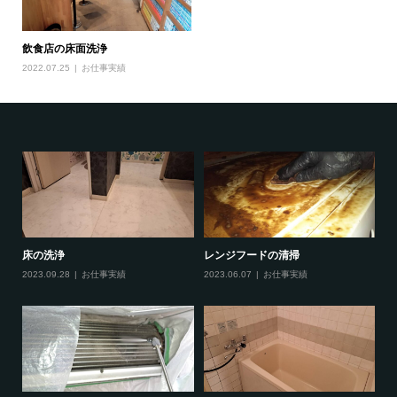
飲食店の床面洗浄
2022.07.25
お仕事実績
床の洗浄
レンジフードの清掃
家
2023.09.28
お仕事実績
2023.06.07
お仕事実績
20